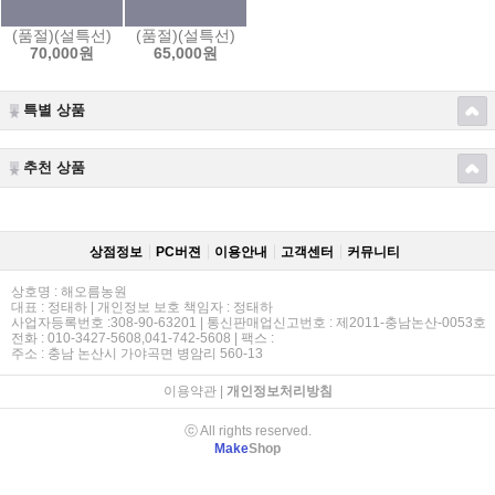
(품절)(설특선)해오름감홍1호 5kg(13과~14과),10kg-껍질째 먹는 G
(품절)(설특선)해오름감홍2호 5kg(15과),10kg-껍
70,000원
65,000원
특별 상품
추천 상품
상점정보
PC버젼
이용안내
고객센터
커뮤니티
상호명 : 해오름농원
대표 : 정태하 | 개인정보 보호 책임자 : 정태하
사업자등록번호 :308-90-63201 | 통신판매업신고번호 : 제2011-충남논산-0053호
전화 : 010-3427-5608,041-742-5608 | 팩스 :
주소 : 충남 논산시 가야곡면 병암리 560-13
이용약관
|
개인정보처리방침
ⓒ All rights reserved.
Make
Shop