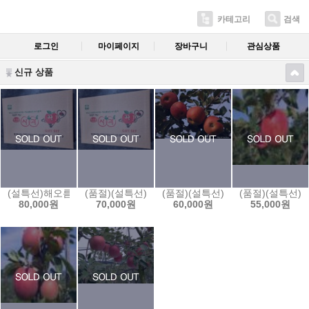
카테고리
검색
로그인
마이페이지
장바구니
관심상품
신규 상품
(설특선)해오름부사1호 5kg(11과-12과)10kg(22과-24과)-껍질째 먹
(품절)(설특선)해오름부사2호 5kg(13과-14과)10k
(품절)(설특선)해오름부사3호 5kg(
(품절)(설특선)해
80,000원
70,000원
60,000원
55,000원