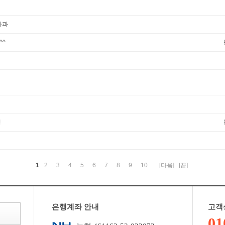
사과
^^
청
1
2
3
4
5
6
7
8
9
10
[다음]
[끝]
은행계좌 안내
고객
01