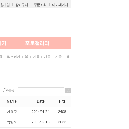
원가입
장바구니
주문조회
마이페이지
하기
포토갤러리
원
팜스테이
봄
여름
가을
겨울
해
내용
Name
Date
Hits
이효준
2014/01/24
2408
박현숙
2013/02/13
2622