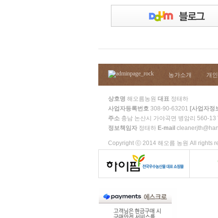
농가소개
개인
상호명
해오름농원
대표
정태하
사업자등록번호
308-90-63201
[사업자정
주소
충남 논산시 가야곡면 병암리 560-13
정보책임자
정태하
E-mail
cleanerjth@han
Copyright ⓒ 2014 해오름 농원 All rights r