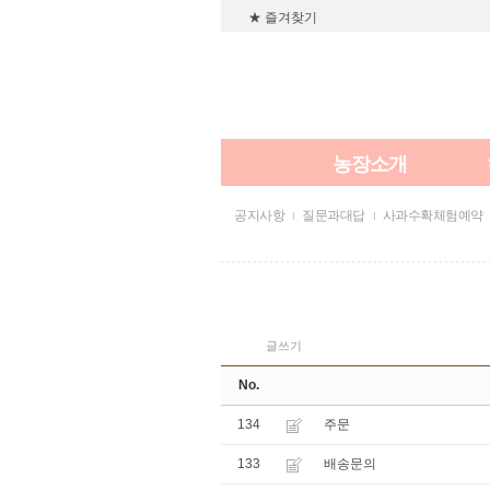
★ 즐겨찾기
농장소개
공지사항
질문과대답
사과수확체험예약
글쓰기
No.
134
주문
133
배송문의