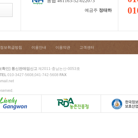
농협 461163-52-022073
01
예금주
정태하
정보취급방침
이용안내
이용약관
고객센터
통신판매업신고
제2011-충남논산-0053호
보확인]
TEL
010-3427-5608,041-742-5608
FAX
mail.net
eserved.