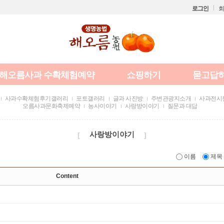
로그인
회
해오름사과 수확체험예약
쇼핑하기
묻고답
사과수확체험후기갤러리
포토갤러리
글과 사진방
주변관광지소개
사과전시
오름사과문화축제예약
농사이야기
사랑방이야기
질문과 대답
사랑방이야기
[
]
이름
제목
Content