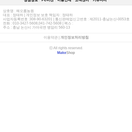
상점정보
PC버젼
이용안내
고객센터
커뮤니티
상호명 : 해오름농원
대표 : 정태하 | 개인정보 보호 책임자 : 정태하
사업자등록번호 :308-90-63201 | 통신판매업신고번호 : 제2011-충남논산-0053호
전화 : 010-3427-5608,041-742-5608 | 팩스 :
주소 : 충남 논산시 가야곡면 병암리 560-13
이용약관
|
개인정보처리방침
ⓒ All rights reserved.
Make
Shop